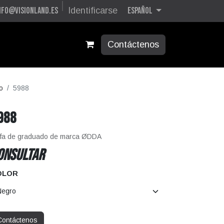
Español
nfo@visionland.es
Identificarse
Contáctenos
o
5988
988
fa de graduado de marca ØDDA
ONSULTAR
OLOR
Contáctenos