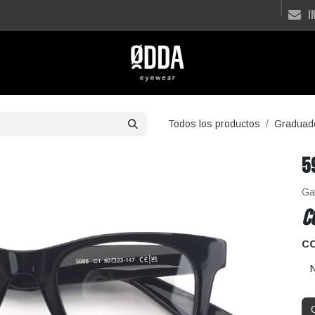
i
Todos los productos
Graduad
5
Ga
C
C