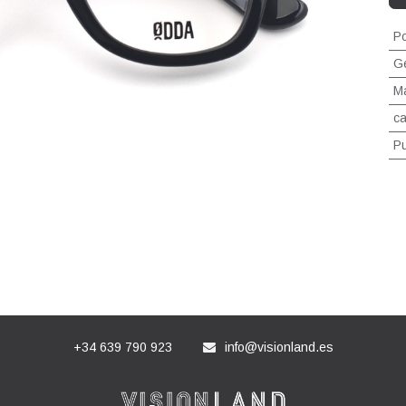
Po
G
Ma
ca
P
+34 639 790 923
info@visionland.es