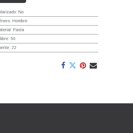
larizado
:
No
énero
:
Hombre
terial
:
Pasta
libre
:
50
uente
:
22