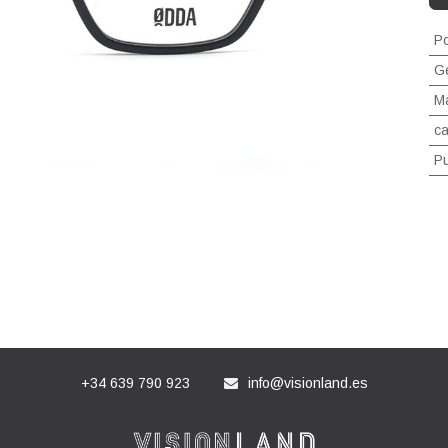
Po
G
Ma
ca
P
+34 639 790 923
info@visionland.es