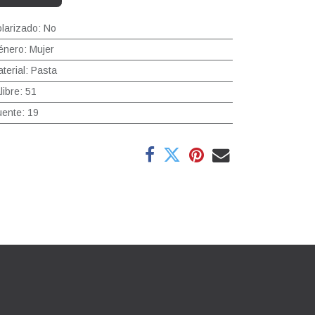
larizado
:
No
énero
:
Mujer
terial
:
Pasta
libre
:
51
uente
:
19