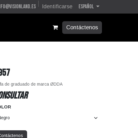
Español
nfo@visionland.es
Identificarse
Contáctenos
957
fa de graduado de marca ØDDA
ONSULTAR
OLOR
Contáctenos