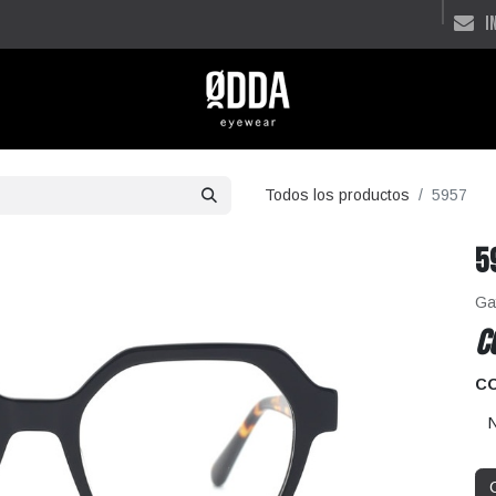
i
Todos los productos
5957
5
Ga
C
C