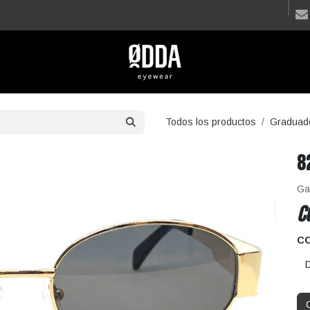
Todos los productos
Graduad
8
Ga
C
C