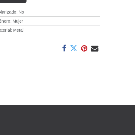
larizado
:
No
énero
:
Mujer
terial
:
Metal