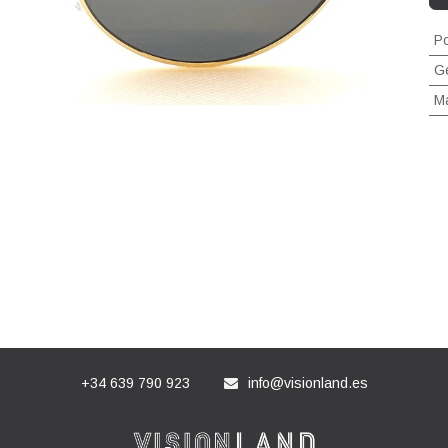
Po
G
Ma
+34 639 790 923
info@visionland.es