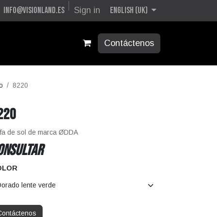
English (UK)
info@visionland.es
Sign in
Contáctenos
o
8220
220
fa de sol de marca ØDDA
ONSULTAR
OLOR
Contáctenos