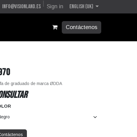
English (UK)
info@visionland.es
Sign in
Contáctenos
970
fa de graduado de marca ØDDA
ONSULTAR
OLOR
Contáctenos