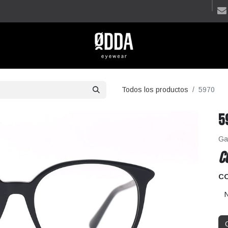
Todos los productos
5970
5
Ga
C
C