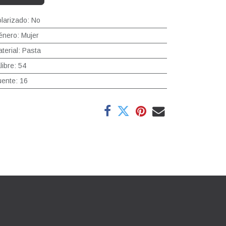
larizado
:
No
énero
:
Mujer
terial
:
Pasta
libre
:
54
uente
:
16