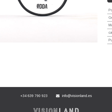
Po
G
Ma
ca
P
+34 639 790 923
info@visionland.es