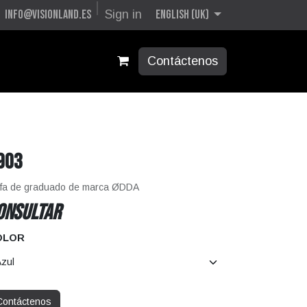
English (UK)
info@visionland.es
Sign in
Contáctenos
903
fa de graduado de marca ØDDA
ONSULTAR
OLOR
Contáctenos