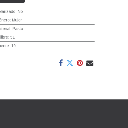
larizado
:
No
énero
:
Mujer
terial
:
Pasta
libre
:
51
uente
:
19