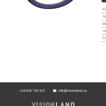
Po
G
Ma
ca
P
+34 639 790 923
info@visionland.es