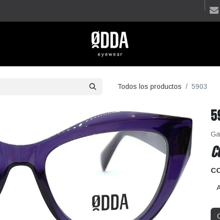
Todos los productos
5903
5
Ga
C
C