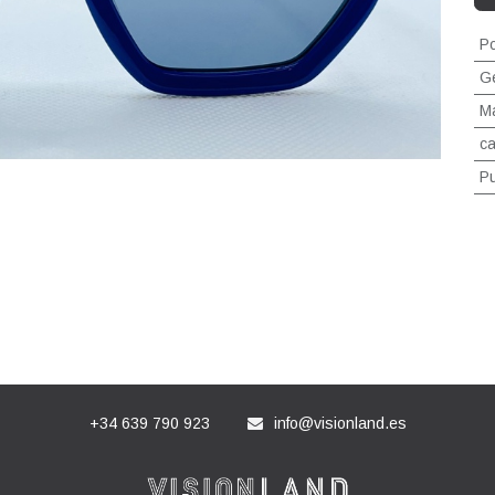
Po
G
Ma
ca
P
+34 639 790 923
info@visionland.es