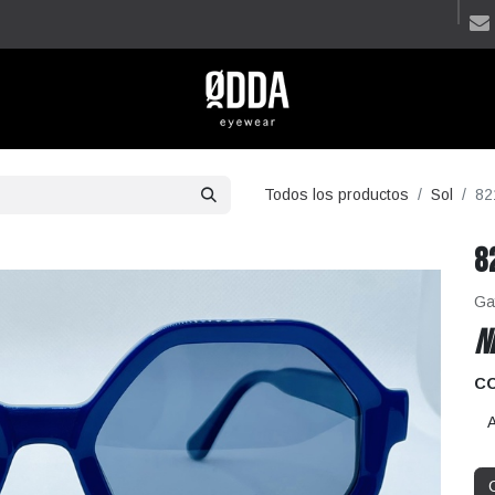
Todos los productos
Sol
82
8
Ga
N
C