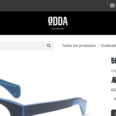
Todos los productos
Graduad
5
Ga
N
C