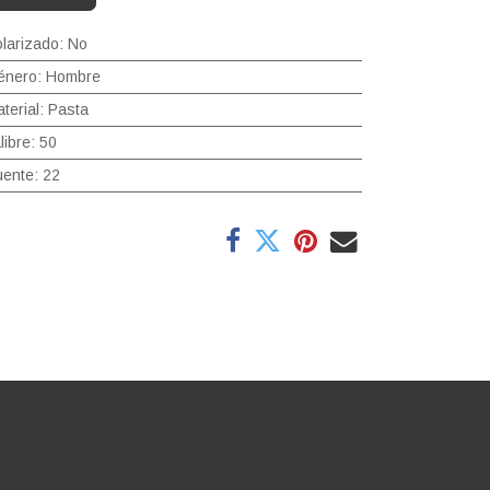
larizado
:
No
énero
:
Hombre
terial
:
Pasta
libre
:
50
uente
:
22