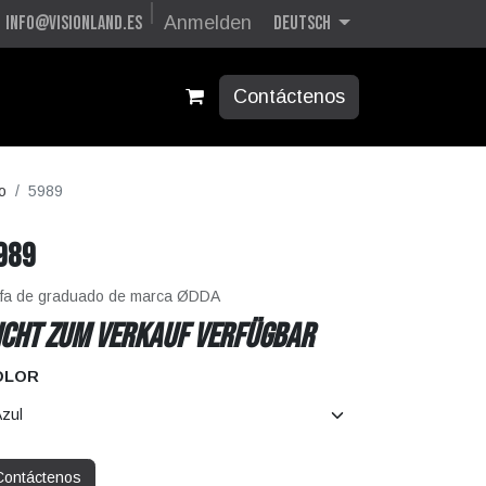
Deutsch
info@visionland.es
Anmelden
Contáctenos
o
5989
989
fa de graduado de marca ØDDA
icht zum Verkauf verfügbar
OLOR
Contáctenos