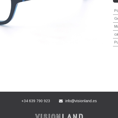
Po
G
Ma
ca
P
+34 639 790 923
info@visionland.es